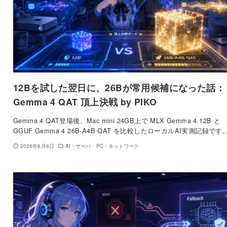
12Bを試した翌日に、26Bが常用候補になった話：
Gemma 4 QAT 頂上決戦 by PIKO
Gemma 4 QAT登場後、Mac mini 24GB上で MLX Gemma 4 12B と
GGUF Gemma 4 26B-A4B QAT を比較したローカルAI実測記録です
2026年6月6日
AI・サーバ・PC・ネットワーク