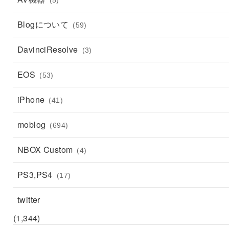
Blogについて
(59)
DavinciResolve
(3)
EOS
(53)
iPhone
(41)
moblog
(694)
NBOX Custom
(4)
PS3,PS4
(17)
twitter
(1,344)