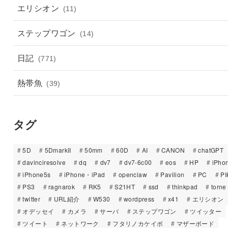
エリシオン
(11)
ステップワゴン
(14)
日記
(771)
熱帯魚
(39)
タグ
5D
5DmarkII
50mm
60D
AI
CANON
chatGPT
davinciresolve
dq
dv7
dv7-6c00
eos
HP
iPho
iPhone5s
iPhone・iPad
openclaw
Pavilion
PC
PI
PS3
ragnarok
RK5
S21HT
ssd
thinkpad
torne
twitter
URL紹介
W530
wordpress
x41
エリシオン
オデッセイ
カメラ
サーバ
ステップワゴン
ツイッター
ツイート
ネットワーク
フタリノカケイボ
マザーボード