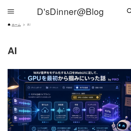
D'sDinner@Blog
ホーム
AI
AI