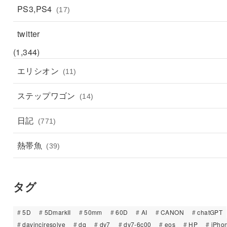
PS3,PS4
(17)
twitter
(1,344)
エリシオン
(11)
ステップワゴン
(14)
日記
(771)
熱帯魚
(39)
タグ
5D
5DmarkII
50mm
60D
AI
CANON
chatGPT
davinciresolve
dq
dv7
dv7-6c00
eos
HP
iPho