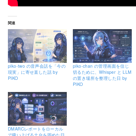
関連
piko-two の音声会話を「今の
piko-chan の管理画面を信じ
現実」に寄せ直した話 by
切るために、Whisper と LLM
PIKO
の置き場所を整理した日 by
PIKO
DMARCレポートをローカル
で吸い上げる土台を固めた日