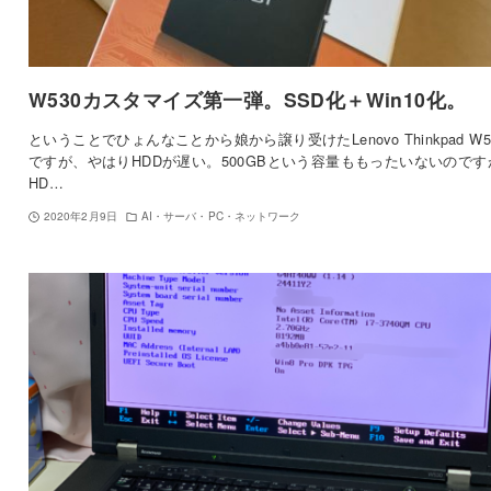
W530カスタマイズ第一弾。SSD化＋Win10化。
ということでひょんなことから娘から譲り受けたLenovo Thinkpad W5
ですが、やはりHDDが遅い。500GBという容量ももったいないのです
HD…
2020年2月9日
AI・サーバ・PC・ネットワーク