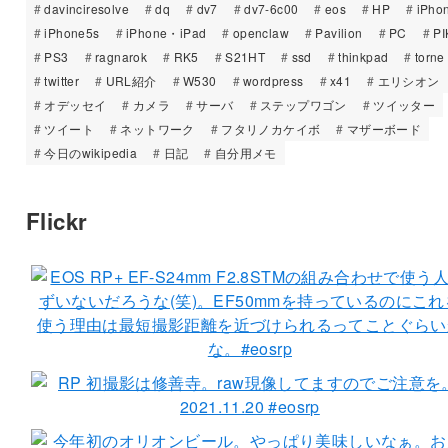
davinciresolve
dq
dv7
dv7-6c00
eos
HP
iPho
iPhone5s
iPhone・iPad
openclaw
Pavilion
PC
PI
PS3
ragnarok
RK5
S21HT
ssd
thinkpad
torne
twitter
URL紹介
W530
wordpress
x41
エリシオン
オデッセイ
カメラ
サーバ
ステップワゴン
ツイッター
ツイート
ネットワーク
フタリノカケイボ
マザーボード
今日のwikipedia
日記
自分用メモ
Flickr