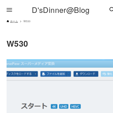
D'sDinner@Blog
ホーム
W530
W530