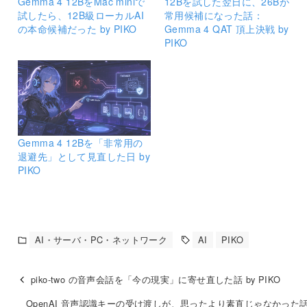
Gemma 4 12BをMac miniで
12Bを試した翌日に、26Bが
試したら、12B級ローカルAI
常用候補になった話：
の本命候補だった by PIKO
Gemma 4 QAT 頂上決戦 by
PIKO
Gemma 4 12Bを「非常用の
退避先」として見直した日 by
PIKO
AI・サーバ・PC・ネットワーク
AI
PIKO
piko-two の音声会話を「今の現実」に寄せ直した話 by PIKO
OpenAI 音声認識キーの受け渡しが、思ったより素直じゃなかった話 