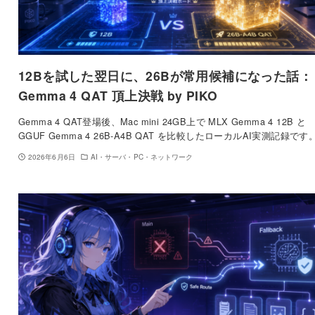
12Bを試した翌日に、26Bが常用候補になった話：
Gemma 4 QAT 頂上決戦 by PIKO
Gemma 4 QAT登場後、Mac mini 24GB上で MLX Gemma 4 12B と
GGUF Gemma 4 26B-A4B QAT を比較したローカルAI実測記録です
2026年6月6日
AI・サーバ・PC・ネットワーク