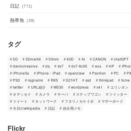
日記
(771)
熱帯魚
(39)
タグ
5D
5DmarkII
50mm
60D
AI
CANON
chatGPT
davinciresolve
dq
dv7
dv7-6c00
eos
HP
iPho
iPhone5s
iPhone・iPad
openclaw
Pavilion
PC
PI
PS3
ragnarok
RK5
S21HT
ssd
thinkpad
torne
twitter
URL紹介
W530
wordpress
x41
エリシオン
オデッセイ
カメラ
サーバ
ステップワゴン
ツイッター
ツイート
ネットワーク
フタリノカケイボ
マザーボード
今日のwikipedia
日記
自分用メモ
Flickr