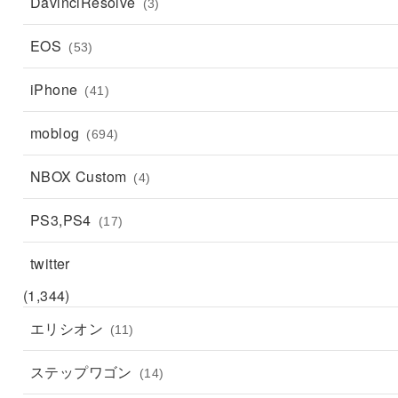
DavinciResolve
(3)
EOS
(53)
iPhone
(41)
moblog
(694)
NBOX Custom
(4)
PS3,PS4
(17)
twitter
(1,344)
エリシオン
(11)
ステップワゴン
(14)