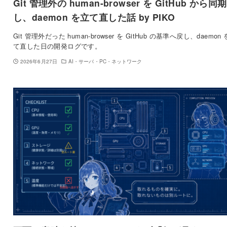
Git 管理外の human-browser を GitHub から同期
し、daemon を立て直した話 by PIKO
Git 管理外だった human-browser を GitHub の基準へ戻し、daemon
て直した日の開発ログです。
2026年6月27日
AI・サーバ・PC・ネットワーク