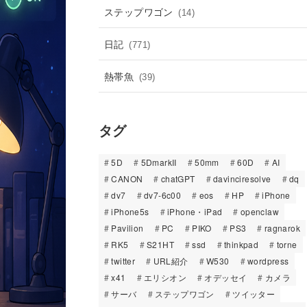
ステップワゴン
(14)
日記
(771)
熱帯魚
(39)
タグ
5D
5DmarkII
50mm
60D
AI
CANON
chatGPT
davinciresolve
dq
dv7
dv7-6c00
eos
HP
iPhone
iPhone5s
iPhone・iPad
openclaw
Pavilion
PC
PIKO
PS3
ragnarok
RK5
S21HT
ssd
thinkpad
torne
twitter
URL紹介
W530
wordpress
x41
エリシオン
オデッセイ
カメラ
サーバ
ステップワゴン
ツイッター