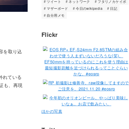
ツイート
ネットワーク
フタリノカケイボ
マザーボード
今日のwikipedia
日記
自分用メモ
Flickr
内容を取り込
外れている
証も、再現
ほかの写真