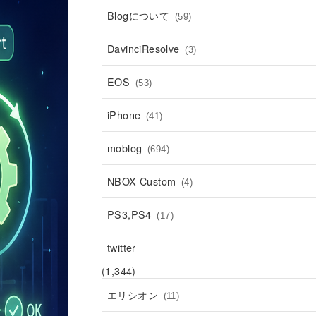
Blogについて
(59)
DavinciResolve
(3)
EOS
(53)
iPhone
(41)
moblog
(694)
NBOX Custom
(4)
PS3,PS4
(17)
twitter
(1,344)
エリシオン
(11)