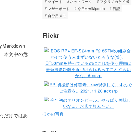
ツイート
ネットワーク
フタリノカケイボ
マザーボード
今日のwikipedia
日記
自分用メモ
Flickr
rkdown
、本文中の危
ほかの写真
れだけではあ