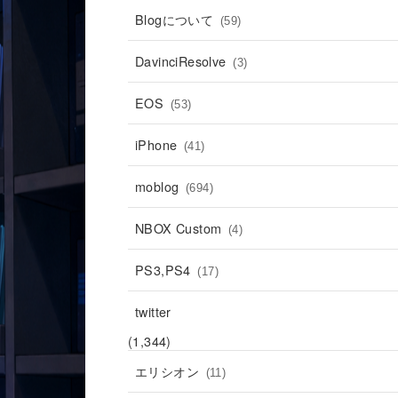
Blogについて
(59)
DavinciResolve
(3)
EOS
(53)
iPhone
(41)
moblog
(694)
NBOX Custom
(4)
PS3,PS4
(17)
twitter
(1,344)
エリシオン
(11)