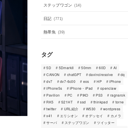
ステップワゴン
(14)
日記
(771)
熱帯魚
(39)
タグ
5D
5DmarkII
50mm
60D
AI
CANON
chatGPT
davinciresolve
dq
dv7
dv7-6c00
eos
HP
iPhone
iPhone5s
iPhone・iPad
openclaw
Pavilion
PC
PIKO
PS3
ragnarok
RK5
S21HT
ssd
thinkpad
torne
twitter
URL紹介
W530
wordpress
x41
エリシオン
オデッセイ
カメラ
サーバ
ステップワゴン
ツイッター