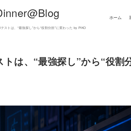
Dinner@Blog
ホーム
ルAIテストは、“最強探し”から“役割分担”に変わった by PIKO
Iテストは、“最強探し”から“役割