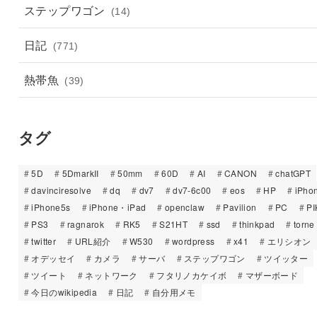
ステップワゴン
(14)
日記
(771)
熱帯魚
(39)
タグ
5D
5DmarkII
50mm
60D
AI
CANON
chatGPT
davinciresolve
dq
dv7
dv7-6c00
eos
HP
iPho
iPhone5s
iPhone・iPad
openclaw
Pavilion
PC
PI
PS3
ragnarok
RK5
S21HT
ssd
thinkpad
torne
twitter
URL紹介
W530
wordpress
x41
エリシオン
オデッセイ
カメラ
サーバ
ステップワゴン
ツイッター
ツイート
ネットワーク
フタリノカケイボ
マザーボード
今日のwikipedia
日記
自分用メモ