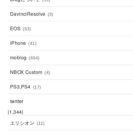
DavinciResolve
(3)
EOS
(53)
iPhone
(41)
moblog
(694)
NBOX Custom
(4)
PS3,PS4
(17)
twitter
(1,344)
エリシオン
(11)