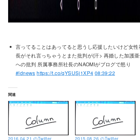
言ってることはあってると思うし応援したいけど女性
長がそれ言っちゃうとまた批判が(汗> 再婚した加護亜
への批判 所属事務所社長のNAOMIがブログで怒り
#ldnews
https://t.co/qYSUSj1XP4
08:39:22
関連
2016.04.21 のTwitter
2015.08.26 のTwitter