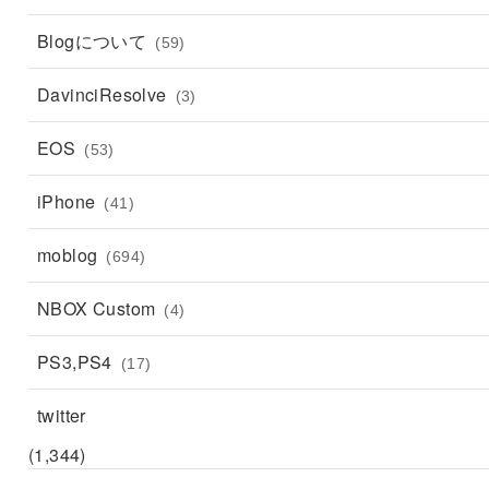
Blogについて
(59)
DavinciResolve
(3)
EOS
(53)
iPhone
(41)
moblog
(694)
NBOX Custom
(4)
PS3,PS4
(17)
twitter
(1,344)