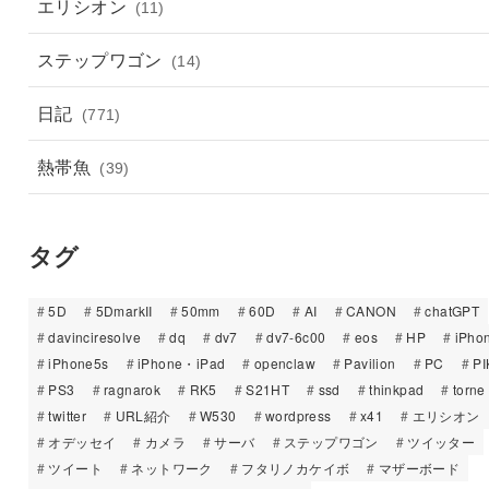
エリシオン
(11)
ステップワゴン
(14)
日記
(771)
熱帯魚
(39)
タグ
5D
5DmarkII
50mm
60D
AI
CANON
chatGPT
davinciresolve
dq
dv7
dv7-6c00
eos
HP
iPho
iPhone5s
iPhone・iPad
openclaw
Pavilion
PC
PI
PS3
ragnarok
RK5
S21HT
ssd
thinkpad
torne
twitter
URL紹介
W530
wordpress
x41
エリシオン
オデッセイ
カメラ
サーバ
ステップワゴン
ツイッター
ツイート
ネットワーク
フタリノカケイボ
マザーボード