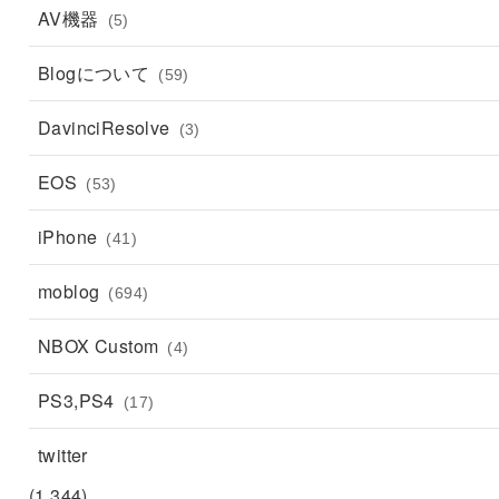
AV機器
(5)
Blogについて
(59)
DavinciResolve
(3)
EOS
(53)
iPhone
(41)
moblog
(694)
NBOX Custom
(4)
PS3,PS4
(17)
twitter
(1,344)