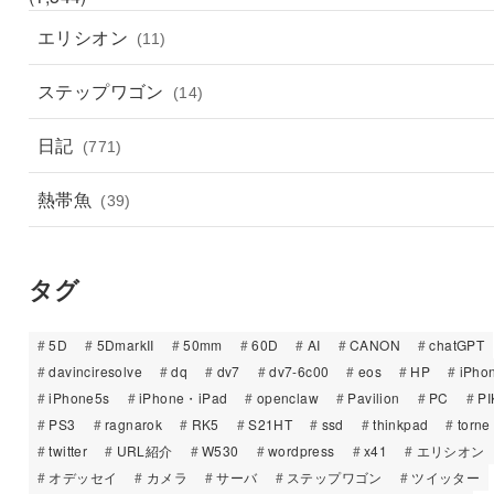
エリシオン
(11)
ステップワゴン
(14)
日記
(771)
熱帯魚
(39)
タグ
5D
5DmarkII
50mm
60D
AI
CANON
chatGPT
davinciresolve
dq
dv7
dv7-6c00
eos
HP
iPho
iPhone5s
iPhone・iPad
openclaw
Pavilion
PC
PI
PS3
ragnarok
RK5
S21HT
ssd
thinkpad
torne
twitter
URL紹介
W530
wordpress
x41
エリシオン
オデッセイ
カメラ
サーバ
ステップワゴン
ツイッター