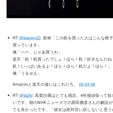
RT
@kagenoD
: 密林「この机を買った人はこんな椅
買っています」
俺「へー、じゃあ買うわ」
楽天「机！机買ったでしょ！ほら！机！好きなんだね
机！いっぱいあるよ！ほら！ほら！机だよ！ほら！」
俺「うるせえ」
Amazonと楽天の違いはこれだろ。
09:24:08
RT
@ta2ki
: 高梨沙羅はとても残念。4年後頑張って欲
いです。朝のNHKニュースでの原田雅彦さんの解説が
ても良かったです。「彼女は絶対言い訳しないと思う