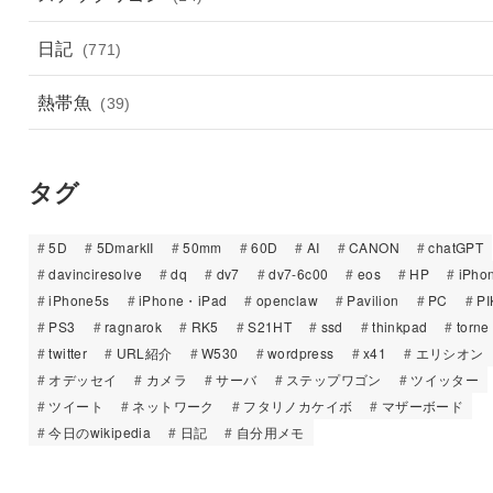
日記
(771)
熱帯魚
(39)
タグ
5D
5DmarkII
50mm
60D
AI
CANON
chatGPT
davinciresolve
dq
dv7
dv7-6c00
eos
HP
iPho
iPhone5s
iPhone・iPad
openclaw
Pavilion
PC
PI
PS3
ragnarok
RK5
S21HT
ssd
thinkpad
torne
twitter
URL紹介
W530
wordpress
x41
エリシオン
オデッセイ
カメラ
サーバ
ステップワゴン
ツイッター
ツイート
ネットワーク
フタリノカケイボ
マザーボード
今日のwikipedia
日記
自分用メモ