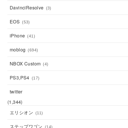
DavinciResolve
(3)
EOS
(53)
iPhone
(41)
moblog
(694)
NBOX Custom
(4)
PS3,PS4
(17)
twitter
(1,344)
エリシオン
(11)
ステップワゴン
(14)