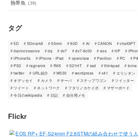
熱帯魚
(39)
タグ
5D
5DmarkII
50mm
60D
AI
CANON
chatGPT
davinciresolve
dq
dv7
dv7-6c00
eos
HP
iPho
iPhone5s
iPhone・iPad
openclaw
Pavilion
PC
PI
PS3
ragnarok
RK5
S21HT
ssd
thinkpad
torne
twitter
URL紹介
W530
wordpress
x41
エリシオン
オデッセイ
カメラ
サーバ
ステップワゴン
ツイッター
ツイート
ネットワーク
フタリノカケイボ
マザーボード
今日のwikipedia
日記
自分用メモ
Flickr