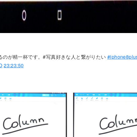
るのが精一杯です。#写真好きな人と繋がりたい
#iphone8plu
O
23:23:50