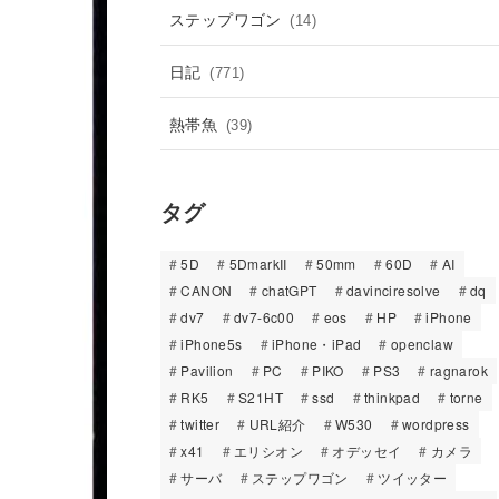
ステップワゴン
(14)
日記
(771)
熱帯魚
(39)
タグ
5D
5DmarkII
50mm
60D
AI
CANON
chatGPT
davinciresolve
dq
dv7
dv7-6c00
eos
HP
iPhone
iPhone5s
iPhone・iPad
openclaw
Pavilion
PC
PIKO
PS3
ragnarok
RK5
S21HT
ssd
thinkpad
torne
twitter
URL紹介
W530
wordpress
x41
エリシオン
オデッセイ
カメラ
サーバ
ステップワゴン
ツイッター