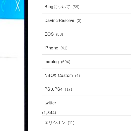
Blogについて
(59)
DavinciResolve
(3)
EOS
(53)
iPhone
(41)
moblog
(694)
NBOX Custom
(4)
PS3,PS4
(17)
twitter
(1,344)
エリシオン
(11)