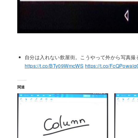
自分は入れない飲屋街。こうやって外から写真撮
https://t.co/BTy09WmcWS
https://t.co/FcQPowaiq
関連