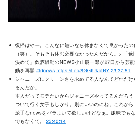
復帰はやー。こんなに短いなら休まなくて良かったの
（笑）。そもそも休む必要なかったんだから。> 「覚
決めて」飲酒騒動のNEWS小山慶一郎が27日から芸
動を再開
#ldnews
https://t.co/8GGlUkbfRY
23:37:51
ジャニーズにクリーンさを求めてる人なんてどれだけ
るんだか。
本人だってモテたいからジャニーズやってるんだろう
ついて行く女子もしかり。別にいいのにね。これから
派手なnewsをバラまいて欲しいけどなぁ。嫌味でも
でもなくて。
23:40:14