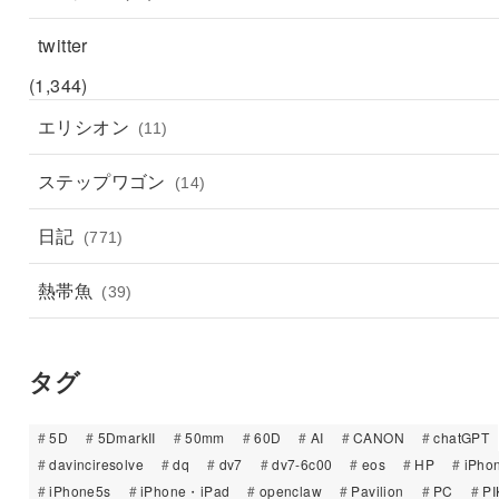
twitter
(1,344)
エリシオン
(11)
ステップワゴン
(14)
日記
(771)
熱帯魚
(39)
タグ
5D
5DmarkII
50mm
60D
AI
CANON
chatGPT
davinciresolve
dq
dv7
dv7-6c00
eos
HP
iPho
iPhone5s
iPhone・iPad
openclaw
Pavilion
PC
PI