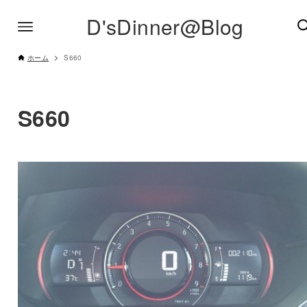
D'sDinner@Blog
ホーム
S660
S660