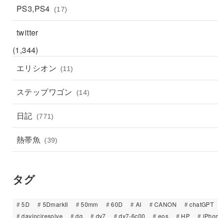
PS3,PS4
(17)
twitter
(1,344)
エリシオン
(11)
ステップワゴン
(14)
日記
(771)
熱帯魚
(39)
タグ
5D
5DmarkII
50mm
60D
AI
CANON
chatGPT
davinciresolve
dq
dv7
dv7-6c00
eos
HP
iPho