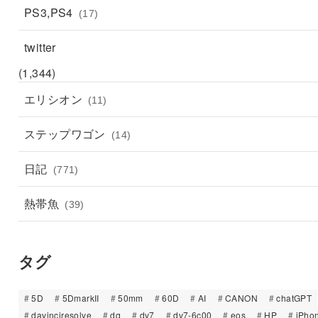
PS3,PS4
(17)
twitter
(1,344)
エリシオン
(11)
ステップワゴン
(14)
日記
(771)
熱帯魚
(39)
タグ
5D
5DmarkII
50mm
60D
AI
CANON
chatGPT
davinciresolve
dq
dv7
dv7-6c00
eos
HP
iPho