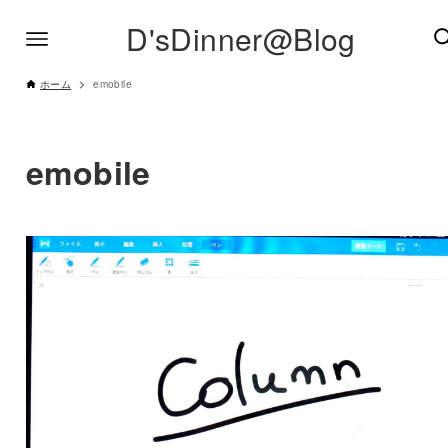
D'sDinner@Blog
ホーム
emobile
emobile