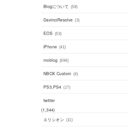
Blogについて
(59)
DavinciResolve
(3)
EOS
(53)
iPhone
(41)
moblog
(694)
NBOX Custom
(4)
PS3,PS4
(17)
twitter
(1,344)
エリシオン
(11)