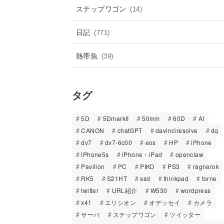
ステップワゴン
(14)
日記
(771)
熱帯魚
(39)
タグ
5D
5DmarkII
50mm
60D
AI
CANON
chatGPT
davinciresolve
dq
dv7
dv7-6c00
eos
HP
iPhone
iPhone5s
iPhone・iPad
openclaw
Pavilion
PC
PIKO
PS3
ragnarok
RK5
S21HT
ssd
thinkpad
torne
twitter
URL紹介
W530
wordpress
x41
エリシオン
オデッセイ
カメラ
サーバ
ステップワゴン
ツイッター