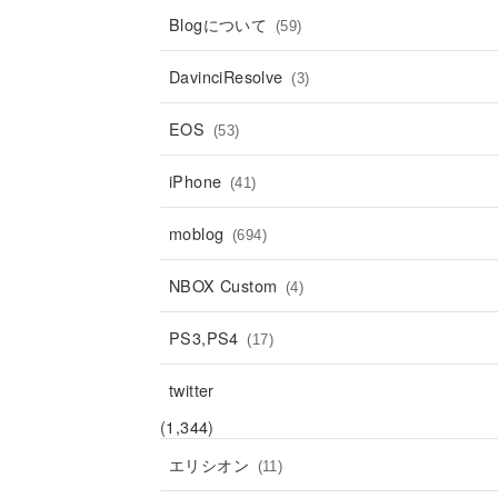
Blogについて
(59)
DavinciResolve
(3)
EOS
(53)
iPhone
(41)
moblog
(694)
NBOX Custom
(4)
PS3,PS4
(17)
twitter
(1,344)
エリシオン
(11)