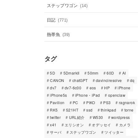
ステップワゴン
(14)
日記
(771)
熱帯魚
(39)
タグ
5D
5DmarkII
50mm
60D
AI
CANON
chatGPT
davinciresolve
dq
dv7
dv7-6c00
eos
HP
iPhone
iPhone5s
iPhone・iPad
openclaw
Pavilion
PC
PIKO
PS3
ragnarok
RK5
S21HT
ssd
thinkpad
torne
twitter
URL紹介
W530
wordpress
x41
エリシオン
オデッセイ
カメラ
サーバ
ステップワゴン
ツイッター