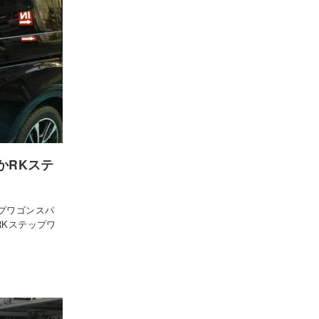
かRKステ
プワゴンスパ
RKステップワ