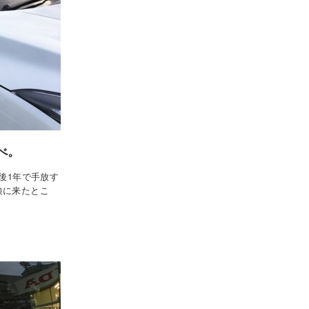
べ。
後1年で手放す
検に来たとこ