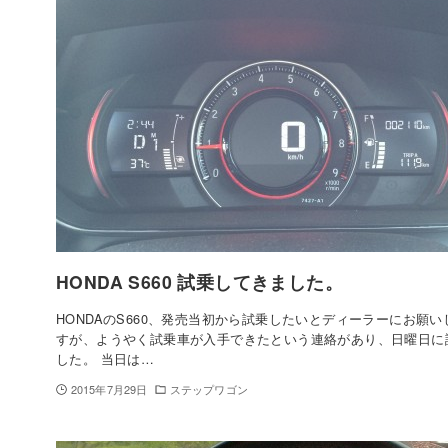
HONDA S660 試乗してきました。
HONDAのS660、発売当初から試乗したいとディーラーにお願
すが、ようやく試乗車が入手できたという連絡があり、日曜日に
した。 当日は…
2015年7月29日
ステップワゴン