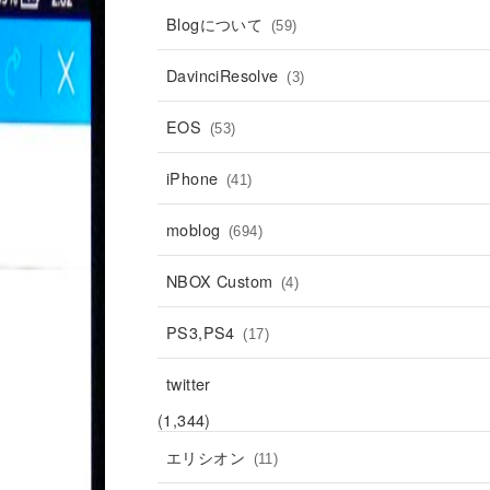
Blogについて
(59)
DavinciResolve
(3)
EOS
(53)
iPhone
(41)
moblog
(694)
NBOX Custom
(4)
PS3,PS4
(17)
twitter
(1,344)
エリシオン
(11)