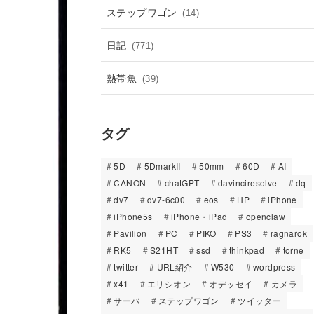
ステップワゴン
(14)
日記
(771)
熱帯魚
(39)
タグ
5D
5DmarkII
50mm
60D
AI
CANON
chatGPT
davinciresolve
dq
dv7
dv7-6c00
eos
HP
iPhone
iPhone5s
iPhone・iPad
openclaw
Pavilion
PC
PIKO
PS3
ragnarok
RK5
S21HT
ssd
thinkpad
torne
twitter
URL紹介
W530
wordpress
x41
エリシオン
オデッセイ
カメラ
サーバ
ステップワゴン
ツイッター