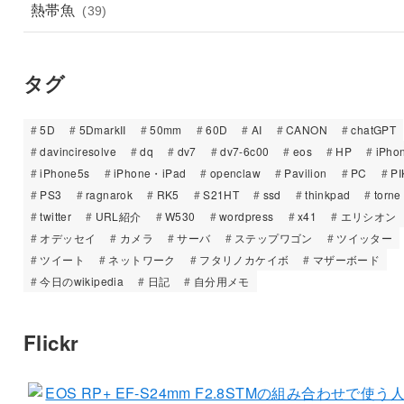
熱帯魚
(39)
タグ
5D
5DmarkII
50mm
60D
AI
CANON
chatGPT
davinciresolve
dq
dv7
dv7-6c00
eos
HP
iPho
iPhone5s
iPhone・iPad
openclaw
Pavilion
PC
PI
PS3
ragnarok
RK5
S21HT
ssd
thinkpad
torne
twitter
URL紹介
W530
wordpress
x41
エリシオン
オデッセイ
カメラ
サーバ
ステップワゴン
ツイッター
ツイート
ネットワーク
フタリノカケイボ
マザーボード
今日のwikipedia
日記
自分用メモ
Flickr