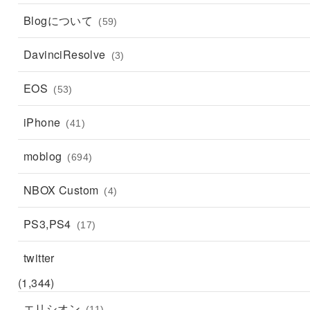
Blogについて
(59)
DavinciResolve
(3)
EOS
(53)
iPhone
(41)
moblog
(694)
NBOX Custom
(4)
PS3,PS4
(17)
twitter
(1,344)
エリシオン
(11)