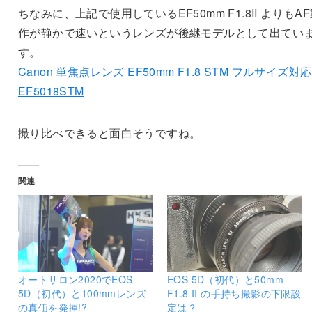
ちなみに、上記で使用しているEF50mm F1.8II よりもA
作が静かで速いというレンズが後継モデルとして出てい
す。
Canon 単焦点レンズ EF50mm F1.8 STM フルサイズ対応
EF5018STM
撮り比べできると面白そうですね。
関連
オートサロン2020でEOS
EOS 5D（初代）と50mm
5D（初代）と100mmレンズ
F1.8 II の手持ち撮影の下限設
の真価を発揮!?
定は？