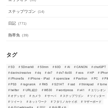
ステップワゴン
(14)
日記
(771)
熱帯魚
(39)
タグ
5D
5DmarkII
50mm
60D
AI
CANON
chatGPT
davinciresolve
dq
dv7
dv7-6c00
eos
HP
iPho
iPhone5s
iPhone・iPad
openclaw
Pavilion
PC
PI
PS3
ragnarok
RK5
S21HT
ssd
thinkpad
torne
twitter
URL紹介
W530
wordpress
x41
エリシオン
オデッセイ
カメラ
サーバ
ステップワゴン
ツイッター
ツイート
ネットワーク
フタリノカケイボ
マザーボード
今日のwikipedia
日記
自分用メモ