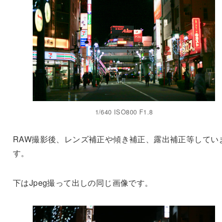
1/640 ISO800 F1.8
RAW撮影後、レンズ補正や傾き補正、露出補正等してい
す。
下はJpeg撮って出しの同じ画像です。