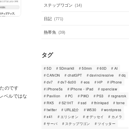
ステップワゴン
(14)
日記
(771)
熱帯魚
(39)
タグ
5D
5DmarkII
50mm
60D
AI
CANON
chatGPT
davinciresolve
dq
dv7
dv7-6c00
eos
HP
iPhone
ったのです
iPhone5s
iPhone・iPad
openclaw
レベルではな
Pavilion
PC
PIKO
PS3
ragnarok
RK5
S21HT
ssd
thinkpad
torne
twitter
URL紹介
W530
wordpress
x41
エリシオン
オデッセイ
カメラ
サーバ
ステップワゴン
ツイッター