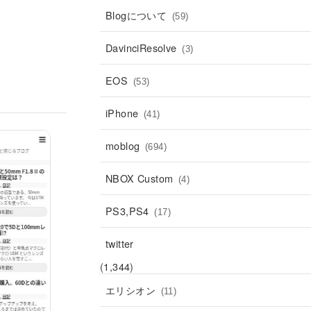
Blogについて
(59)
DavinciResolve
(3)
EOS
(53)
iPhone
(41)
moblog
(694)
NBOX Custom
(4)
PS3,PS4
(17)
twitter
(1,344)
エリシオン
(11)