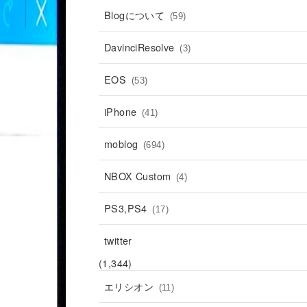
Blogについて
(59)
DavinciResolve
(3)
EOS
(53)
iPhone
(41)
moblog
(694)
NBOX Custom
(4)
PS3,PS4
(17)
twitter
(1,344)
エリシオン
(11)