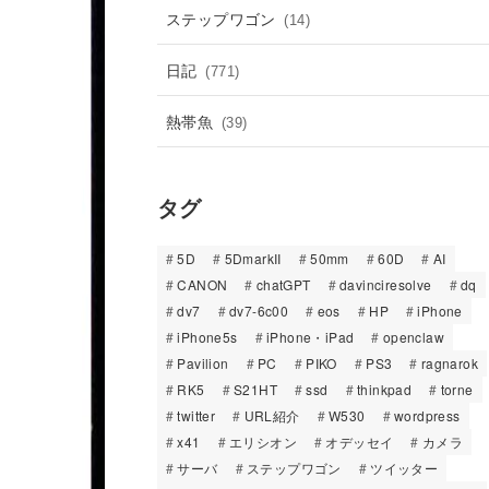
ステップワゴン
(14)
日記
(771)
熱帯魚
(39)
タグ
5D
5DmarkII
50mm
60D
AI
CANON
chatGPT
davinciresolve
dq
dv7
dv7-6c00
eos
HP
iPhone
iPhone5s
iPhone・iPad
openclaw
Pavilion
PC
PIKO
PS3
ragnarok
RK5
S21HT
ssd
thinkpad
torne
twitter
URL紹介
W530
wordpress
x41
エリシオン
オデッセイ
カメラ
サーバ
ステップワゴン
ツイッター