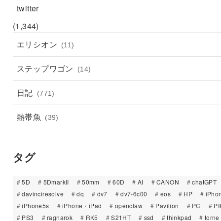
twitter
(1,344)
エリシオン
(11)
ステップワゴン
(14)
日記
(771)
熱帯魚
(39)
タグ
5D
5DmarkII
50mm
60D
AI
CANON
chatGPT
davinciresolve
dq
dv7
dv7-6c00
eos
HP
iPho
iPhone5s
iPhone・iPad
openclaw
Pavilion
PC
PI
PS3
ragnarok
RK5
S21HT
ssd
thinkpad
torne