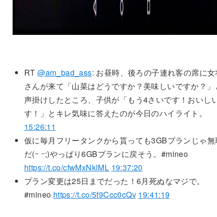
RT
@am_bad_ass
: お昼時、後ろの子連れ客の席に女
さんが来て「山菜はどうですか？美味しいですか？」
声掛けしたところ、子供が「もう4さいです！おいし
す！」とキレ気味に答えたのが今日のハイライト。
15:26:11
仮に毎月フリータンクから貰っても3GBプランじゃ無
だ(ｰ ｰ;)やっぱり6GBプランに戻そう。#mineo
https://t.co/cfwMxNklML
19:37:20
プラン変更は25日までだった！6月死ぬなマジで。
#mineo
https://t.co/5f9Ccc0cQv
19:41:19