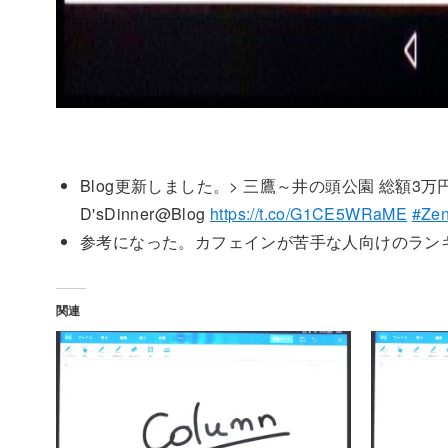
Blog更新しました。> 三鷹～井の頭公園 総額3
D'sDinner@Blog
https://t.co/G1CE5WRaME
#Ze
参考になった。カフェインが苦手な人向けのラン
関連