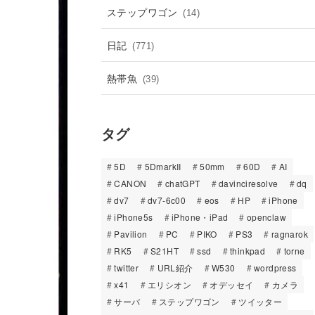
ステップワゴン
(14)
日記
(771)
熱帯魚
(39)
タグ
5D
5DmarkII
50mm
60D
AI
CANON
chatGPT
davinciresolve
dq
dv7
dv7-6c00
eos
HP
iPhone
iPhone5s
iPhone・iPad
openclaw
Pavilion
PC
PIKO
PS3
ragnarok
RK5
S21HT
ssd
thinkpad
torne
twitter
URL紹介
W530
wordpress
x41
エリシオン
オデッセイ
カメラ
サーバ
ステップワゴン
ツイッター