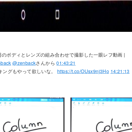
万円のボディとレンズの組み合わせで撮影した一眼レフ動画 |
nback
@zenback
さんから
01:43:21
キングもやって欲しいな。
https://t.co/OUsx9nj3Ho
14:21:13