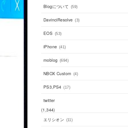
Blogについて
(59)
DavinciResolve
(3)
EOS
(53)
iPhone
(41)
moblog
(694)
NBOX Custom
(4)
PS3,PS4
(17)
twitter
(1,344)
エリシオン
(11)