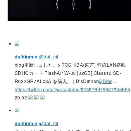
daihinmin
@dai_mi
blog更新しました。> TOSHIBA(東芝) 無線LAN搭載
SDHCカード FlashAir W-03 [32GB] Class10 SD-
R032GR7AL03A を購入。 | D’sDinner
@Blog
…
https://twitter.com/i/web/
status/973876975537303555
20:02
daihinmin
@dai_mi