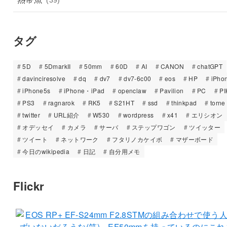
タグ
5D
5DmarkII
50mm
60D
AI
CANON
chatGPT
davinciresolve
dq
dv7
dv7-6c00
eos
HP
iPho
iPhone5s
iPhone・iPad
openclaw
Pavilion
PC
PI
PS3
ragnarok
RK5
S21HT
ssd
thinkpad
torne
twitter
URL紹介
W530
wordpress
x41
エリシオン
オデッセイ
カメラ
サーバ
ステップワゴン
ツイッター
ツイート
ネットワーク
フタリノカケイボ
マザーボード
今日のwikipedia
日記
自分用メモ
Flickr