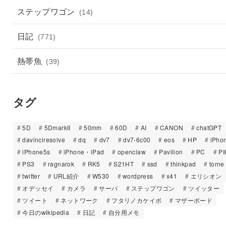
ステップワゴン
(14)
日記
(771)
熱帯魚
(39)
タグ
5D
5DmarkII
50mm
60D
AI
CANON
chatGPT
davinciresolve
dq
dv7
dv7-6c00
eos
HP
iPho
iPhone5s
iPhone・iPad
openclaw
Pavilion
PC
PI
PS3
ragnarok
RK5
S21HT
ssd
thinkpad
torne
twitter
URL紹介
W530
wordpress
x41
エリシオン
オデッセイ
カメラ
サーバ
ステップワゴン
ツイッター
ツイート
ネットワーク
フタリノカケイボ
マザーボード
今日のwikipedia
日記
自分用メモ