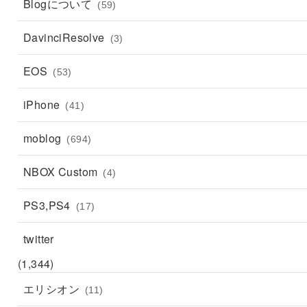
Blogについて
(59)
DavinciResolve
(3)
EOS
(53)
iPhone
(41)
moblog
(694)
NBOX Custom
(4)
PS3,PS4
(17)
twitter
(1,344)
エリシオン
(11)