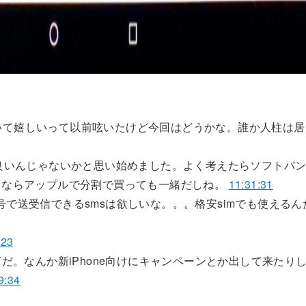
ク動いて嬉しいって以前呟いたけど今回はどうかな。誰か人柱は
O運用が良いんじゃないかと思い始めました。よく考えたらソフトバ
るならアップルで分割で買っても一緒だしね。
11:31:31
で送受信できるsmsは欲しいな。。。格安simでも使えるん
:23
だ。なんか新iPhone向けにキャンペーンとか出して来たり
9:34