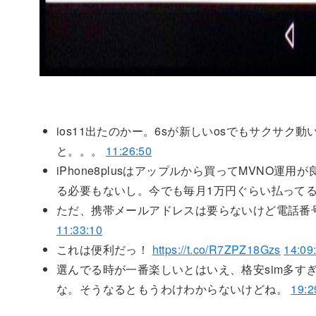
ios11出たのかー。6sが新しいosでもサクサ
と。。。
11:26:50
iPhone8plusはアップルから買ってMVN
る必要もないし。今でも毎月1万円ぐらい払って
ただ、携帯メールアドレスは要らないけど電話番号
11:33:10
これは便利だっ！
https://t.co/R7ZPZ18Gzs
14:09
選んでる時が一番楽しいとはいえ、格安sim多すぎ
な。そうなるともうわけわからないけどね。
19:2