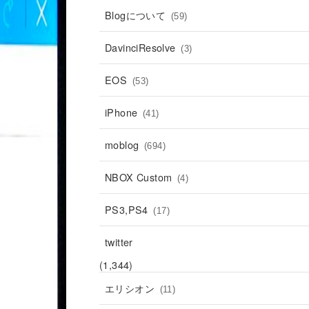
Blogについて
(59)
DavinciResolve
(3)
EOS
(53)
iPhone
(41)
moblog
(694)
NBOX Custom
(4)
PS3,PS4
(17)
twitter
(1,344)
エリシオン
(11)