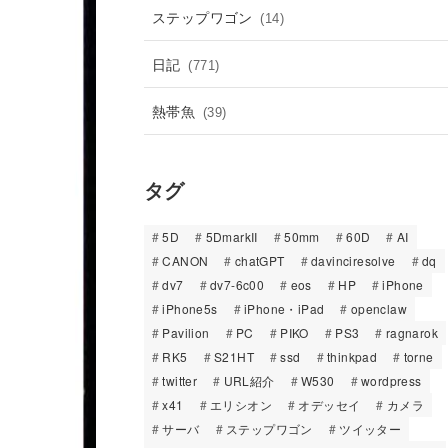
ステップワゴン
(14)
日記
(771)
熱帯魚
(39)
タグ
5D
5DmarkII
50mm
60D
AI
CANON
chatGPT
davinciresolve
dq
dv7
dv7-6c00
eos
HP
iPhone
iPhone5s
iPhone・iPad
openclaw
Pavilion
PC
PIKO
PS3
ragnarok
RK5
S21HT
ssd
thinkpad
torne
twitter
URL紹介
W530
wordpress
x41
エリシオン
オデッセイ
カメラ
サーバ
ステップワゴン
ツイッター