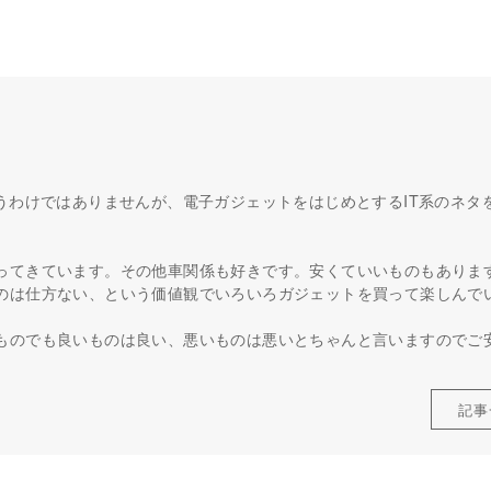
うわけではありませんが、電子ガジェットをはじめとするIT系のネタ
ってきています。その他車関係も好きです。安くていいものもありま
のは仕方ない、という価値観でいろいろガジェットを買って楽しんで
ものでも良いものは良い、悪いものは悪いとちゃんと言いますのでご
記事