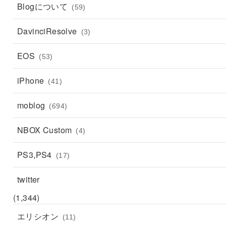
Blogについて
(59)
DavinciResolve
(3)
EOS
(53)
iPhone
(41)
moblog
(694)
NBOX Custom
(4)
PS3,PS4
(17)
twitter
(1,344)
エリシオン
(11)