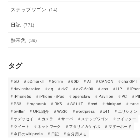
ステップワゴン
(14)
日記
(771)
熱帯魚
(39)
タグ
5D
5DmarkII
50mm
60D
AI
CANON
chatGPT
davinciresolve
dq
dv7
dv7-6c00
eos
HP
iPho
iPhone5s
iPhone・iPad
openclaw
Pavilion
PC
PI
PS3
ragnarok
RK5
S21HT
ssd
thinkpad
torne
twitter
URL紹介
W530
wordpress
x41
エリシオン
オデッセイ
カメラ
サーバ
ステップワゴン
ツイッター
ツイート
ネットワーク
フタリノカケイボ
マザーボード
今日のwikipedia
日記
自分用メモ