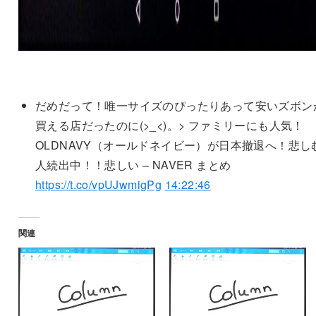
だめだって！唯一サイズのぴったりあって安いズボン
買える店だったのに(>_<)。> ファミリーにも人気！
OLDNAVY（オールドネイビー）が日本撤退へ！悲し
人続出中！！悲しい – NAVER まとめ
https://t.co/vpUJwmigPg
14:22:46
関連