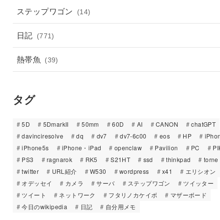
ステップワゴン
(14)
日記
(771)
熱帯魚
(39)
タグ
5D
5DmarkII
50mm
60D
AI
CANON
chatGPT
davinciresolve
dq
dv7
dv7-6c00
eos
HP
iPho
iPhone5s
iPhone・iPad
openclaw
Pavilion
PC
PI
PS3
ragnarok
RK5
S21HT
ssd
thinkpad
torne
twitter
URL紹介
W530
wordpress
x41
エリシオン
オデッセイ
カメラ
サーバ
ステップワゴン
ツイッター
ツイート
ネットワーク
フタリノカケイボ
マザーボード
今日のwikipedia
日記
自分用メモ