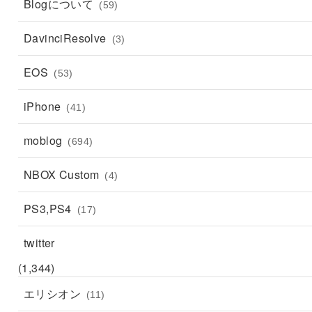
Blogについて
(59)
DavinciResolve
(3)
EOS
(53)
iPhone
(41)
moblog
(694)
NBOX Custom
(4)
PS3,PS4
(17)
twitter
(1,344)
エリシオン
(11)