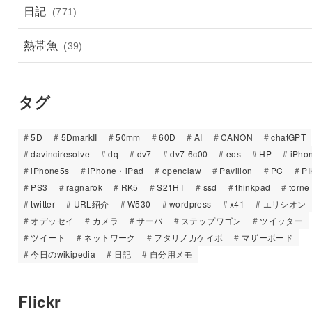
日記
(771)
熱帯魚
(39)
タグ
5D
5DmarkII
50mm
60D
AI
CANON
chatGPT
davinciresolve
dq
dv7
dv7-6c00
eos
HP
iPho
iPhone5s
iPhone・iPad
openclaw
Pavilion
PC
PI
PS3
ragnarok
RK5
S21HT
ssd
thinkpad
torne
twitter
URL紹介
W530
wordpress
x41
エリシオン
オデッセイ
カメラ
サーバ
ステップワゴン
ツイッター
ツイート
ネットワーク
フタリノカケイボ
マザーボード
今日のwikipedia
日記
自分用メモ
Flickr