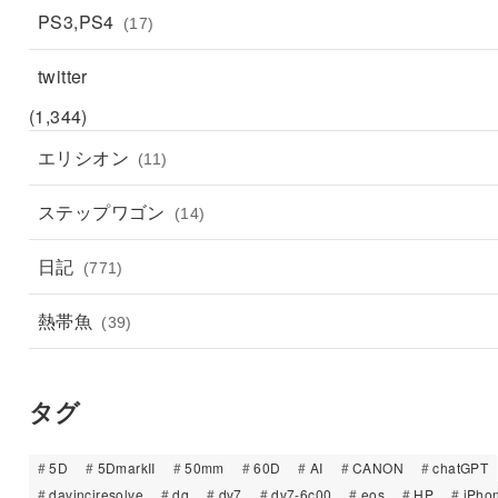
PS3,PS4
(17)
twitter
(1,344)
エリシオン
(11)
ステップワゴン
(14)
日記
(771)
熱帯魚
(39)
タグ
5D
5DmarkII
50mm
60D
AI
CANON
chatGPT
davinciresolve
dq
dv7
dv7-6c00
eos
HP
iPho