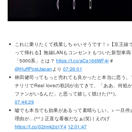
これに乗りたくて残業しちゃいそうです！>【京王線
って帰れる】無線LANもコンセントもついた新型車両
「5000系」とは？
https://t.co/aCs166WF4r
#
@HuffPostJapan
より
07:26:01
林田健司ってもっと売れても良かったと本当に思う。
チリリでReal loveの歌詞が出てきて、「ああ、何処
ファンがいるんだ」と思って嬉しく聴けた(^^)。
07:46:29
嘘でも本当でも効果があるって素晴らしい。> 一旦停
理由が…(^^;) 正直な看板だなぁ(笑) | えのげ
https://t.co/02rmk2q1Y4
12:01:47