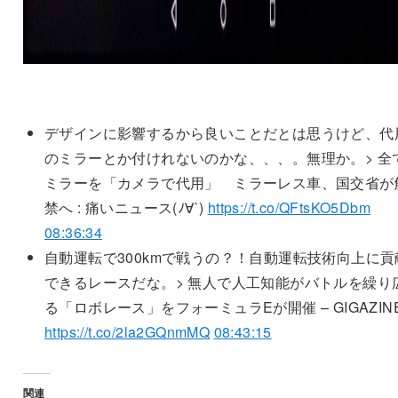
デザインに影響するから良いことだとは思うけど、代
のミラーとか付けれないのかな、、、。無理か。> 全
ミラーを「カメラで代用」 ミラーレス車、国交省が
禁へ : 痛いニュース(ﾉ∀`)
https://t.co/QFtsKO5Dbm
08:36:34
自動運転で300kmで戦うの？！自動運転技術向上に貢
できるレースだな。> 無人で人工知能がバトルを繰り
る「ロボレース」をフォーミュラEが開催 – GIGAZIN
https://t.co/2la2GQnmMQ
08:43:15
関連