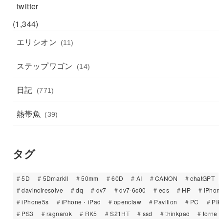
twitter
(1,344)
エリシオン
(11)
ステップワゴン
(14)
日記
(771)
熱帯魚
(39)
タグ
5D
5DmarkII
50mm
60D
AI
CANON
chatGPT
davinciresolve
dq
dv7
dv7-6c00
eos
HP
iPho
iPhone5s
iPhone・iPad
openclaw
Pavilion
PC
PI
PS3
ragnarok
RK5
S21HT
ssd
thinkpad
torne