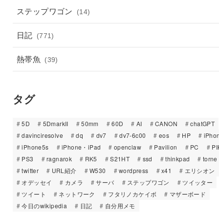
ステップワゴン
(14)
日記
(771)
熱帯魚
(39)
タグ
5D
5DmarkII
50mm
60D
AI
CANON
chatGPT
davinciresolve
dq
dv7
dv7-6c00
eos
HP
iPho
iPhone5s
iPhone・iPad
openclaw
Pavilion
PC
PI
PS3
ragnarok
RK5
S21HT
ssd
thinkpad
torne
twitter
URL紹介
W530
wordpress
x41
エリシオン
オデッセイ
カメラ
サーバ
ステップワゴン
ツイッター
ツイート
ネットワーク
フタリノカケイボ
マザーボード
今日のwikipedia
日記
自分用メモ