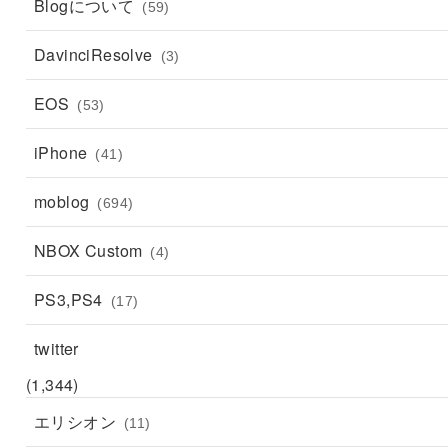
Blogについて
(59)
DavinciResolve
(3)
EOS
(53)
iPhone
(41)
moblog
(694)
NBOX Custom
(4)
PS3,PS4
(17)
twitter
(1,344)
エリシオン
(11)