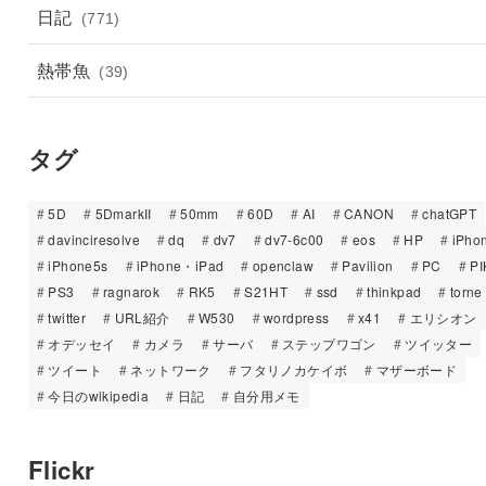
日記
(771)
熱帯魚
(39)
タグ
5D
5DmarkII
50mm
60D
AI
CANON
chatGPT
davinciresolve
dq
dv7
dv7-6c00
eos
HP
iPho
iPhone5s
iPhone・iPad
openclaw
Pavilion
PC
PI
PS3
ragnarok
RK5
S21HT
ssd
thinkpad
torne
twitter
URL紹介
W530
wordpress
x41
エリシオン
オデッセイ
カメラ
サーバ
ステップワゴン
ツイッター
ツイート
ネットワーク
フタリノカケイボ
マザーボード
今日のwikipedia
日記
自分用メモ
Flickr