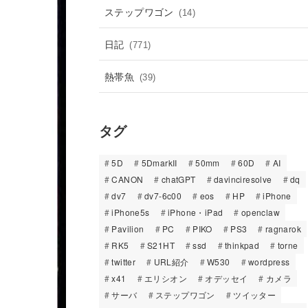
ステップワゴン
(14)
日記
(771)
熱帯魚
(39)
タグ
5D
5DmarkII
50mm
60D
AI
CANON
chatGPT
davinciresolve
dq
dv7
dv7-6c00
eos
HP
iPhone
iPhone5s
iPhone・iPad
openclaw
Pavilion
PC
PIKO
PS3
ragnarok
RK5
S21HT
ssd
thinkpad
torne
twitter
URL紹介
W530
wordpress
x41
エリシオン
オデッセイ
カメラ
サーバ
ステップワゴン
ツイッター