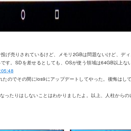
こちで投げ売りされているけど、メモリ2GBは問題ないけど、デ
です。SDを差せるとしても、OSが使う領域は64GB以上な
:05:48
たのでその間にios9にアップデートしてやった。後悔はし
って重くなったりはしないことはわかりましたよ。以上、人柱から