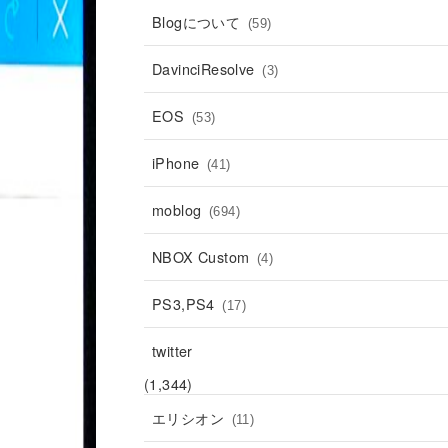
Blogについて
(59)
DavinciResolve
(3)
EOS
(53)
iPhone
(41)
moblog
(694)
NBOX Custom
(4)
PS3,PS4
(17)
twitter
(1,344)
エリシオン
(11)