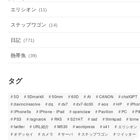
エリシオン
(11)
ステップワゴン
(14)
日記
(771)
熱帯魚
(39)
タグ
5D
5DmarkII
50mm
60D
AI
CANON
chatGPT
davinciresolve
dq
dv7
dv7-6c00
eos
HP
iPho
iPhone5s
iPhone・iPad
openclaw
Pavilion
PC
PI
PS3
ragnarok
RK5
S21HT
ssd
thinkpad
torne
twitter
URL紹介
W530
wordpress
x41
エリシオン
オデッセイ
カメラ
サーバ
ステップワゴン
ツイッター