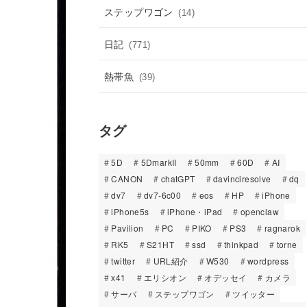
ステップワゴン
(14)
日記
(771)
熱帯魚
(39)
タグ
5D
5DmarkII
50mm
60D
AI
CANON
chatGPT
davinciresolve
dq
dv7
dv7-6c00
eos
HP
iPhone
iPhone5s
iPhone・iPad
openclaw
Pavilion
PC
PIKO
PS3
ragnarok
RK5
S21HT
ssd
thinkpad
torne
twitter
URL紹介
W530
wordpress
x41
エリシオン
オデッセイ
カメラ
サーバ
ステップワゴン
ツイッター