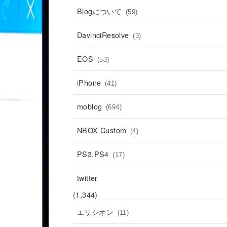
Blogについて
(59)
DavinciResolve
(3)
EOS
(53)
iPhone
(41)
moblog
(694)
NBOX Custom
(4)
PS3,PS4
(17)
twitter
(1,344)
エリシオン
(11)