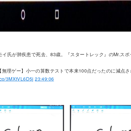
ニモイ氏が肺疾患で死去、83歳。『スタートレック』のMr.ス
【無理ゲー】小一の算数テストで本来100点だったのに減点
/t.co/3MXtVL6D5j
23:49:06