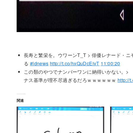
長寿と繁栄を。ウワーンT_T > 俳優レナード・
る
#ldnews
http://t.co/hxQuDcEivT
11:00:20
この類のやつでナンバーワンに納得いかない。> 
ナス基準が理不尽過ぎるだろｗｗｗｗｗｗ
http:/
関連