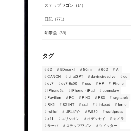
ステップワゴン
(14)
日記
(771)
熱帯魚
(39)
タグ
5D
5DmarkII
50mm
60D
AI
CANON
chatGPT
davinciresolve
dq
dv7
dv7-6c00
eos
HP
iPhone
iPhone5s
iPhone・iPad
openclaw
Pavilion
PC
PIKO
PS3
ragnarok
RK5
S21HT
ssd
thinkpad
torne
twitter
URL紹介
W530
wordpress
x41
エリシオン
オデッセイ
カメラ
サーバ
ステップワゴン
ツイッター