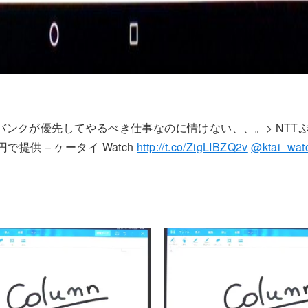
バンクが優先してやるべき仕事なのに情けない、、。> NTT
で提供 – ケータイ Watch
http://t.co/ZigLIBZQ2v
@ktai_wat