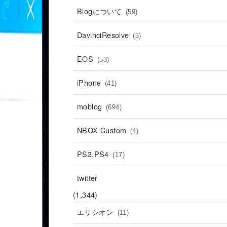
Blogについて
(59)
DavinciResolve
(3)
EOS
(53)
iPhone
(41)
moblog
(694)
NBOX Custom
(4)
PS3,PS4
(17)
twitter
(1,344)
エリシオン
(11)