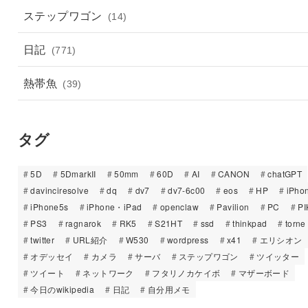
ステップワゴン
(14)
日記
(771)
熱帯魚
(39)
タグ
5D
5DmarkII
50mm
60D
AI
CANON
chatGPT
davinciresolve
dq
dv7
dv7-6c00
eos
HP
iPho
iPhone5s
iPhone・iPad
openclaw
Pavilion
PC
PI
PS3
ragnarok
RK5
S21HT
ssd
thinkpad
torne
twitter
URL紹介
W530
wordpress
x41
エリシオン
オデッセイ
カメラ
サーバ
ステップワゴン
ツイッター
ツイート
ネットワーク
フタリノカケイボ
マザーボード
今日のwikipedia
日記
自分用メモ