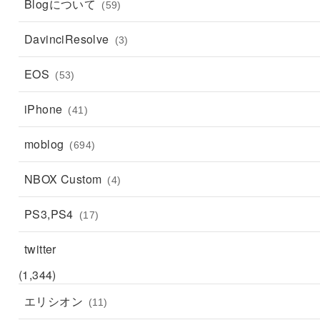
Blogについて
(59)
DavinciResolve
(3)
EOS
(53)
iPhone
(41)
moblog
(694)
NBOX Custom
(4)
PS3,PS4
(17)
twitter
(1,344)
エリシオン
(11)