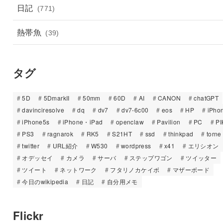
日記
(771)
熱帯魚
(39)
タグ
5D
5DmarkII
50mm
60D
AI
CANON
chatGPT
davinciresolve
dq
dv7
dv7-6c00
eos
HP
iPho
iPhone5s
iPhone・iPad
openclaw
Pavilion
PC
PI
PS3
ragnarok
RK5
S21HT
ssd
thinkpad
torne
twitter
URL紹介
W530
wordpress
x41
エリシオン
オデッセイ
カメラ
サーバ
ステップワゴン
ツイッター
ツイート
ネットワーク
フタリノカケイボ
マザーボード
今日のwikipedia
日記
自分用メモ
Flickr