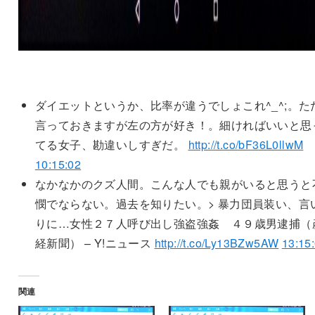
ダイエットというか、比率が違うでしょこれ^_^;。た
言っておきますが左の方が好き！。細ければいいと思
てる女子、勘違いしすぎだ。
http://t.co/bF36L0llwM
10:15:02
なかなかのクズ人間。こんな人でも親がいると思うと
憫でならない。過去を知りたい。> 暴力団員装い、言
りに…女性２７人呼び出し強盗強姦 ４９歳男逮捕（
経新聞） – Y!ニュース
http://t.co/Ly13BZw5AW
13:15
関連