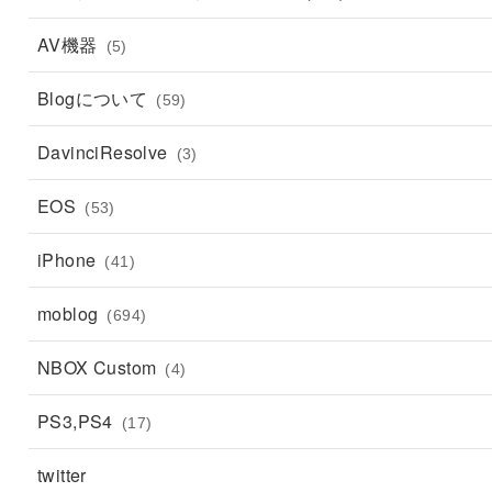
AV機器
(5)
Blogについて
(59)
DavinciResolve
(3)
EOS
(53)
iPhone
(41)
moblog
(694)
NBOX Custom
(4)
PS3,PS4
(17)
twitter