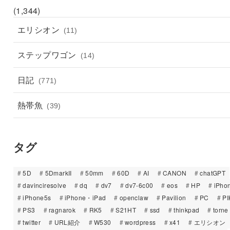
(1,344)
エリシオン
(11)
ステップワゴン
(14)
日記
(771)
熱帯魚
(39)
タグ
5D
5DmarkII
50mm
60D
AI
CANON
chatGPT
davinciresolve
dq
dv7
dv7-6c00
eos
HP
iPho
iPhone5s
iPhone・iPad
openclaw
Pavilion
PC
PI
PS3
ragnarok
RK5
S21HT
ssd
thinkpad
torne
twitter
URL紹介
W530
wordpress
x41
エリシオン