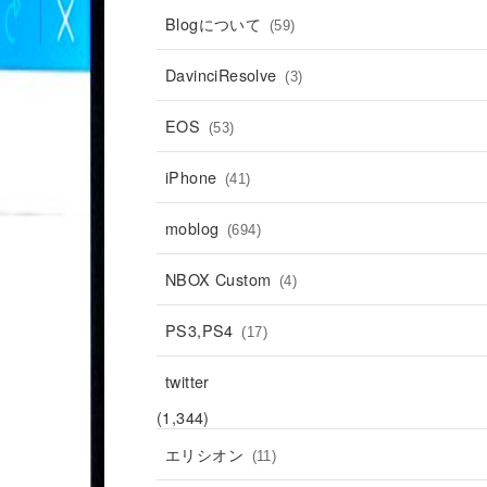
Blogについて
(59)
DavinciResolve
(3)
EOS
(53)
iPhone
(41)
moblog
(694)
NBOX Custom
(4)
PS3,PS4
(17)
twitter
(1,344)
エリシオン
(11)