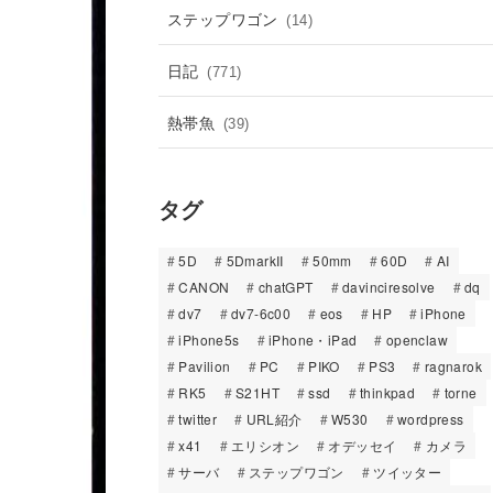
ステップワゴン
(14)
日記
(771)
熱帯魚
(39)
タグ
5D
5DmarkII
50mm
60D
AI
CANON
chatGPT
davinciresolve
dq
dv7
dv7-6c00
eos
HP
iPhone
iPhone5s
iPhone・iPad
openclaw
Pavilion
PC
PIKO
PS3
ragnarok
RK5
S21HT
ssd
thinkpad
torne
twitter
URL紹介
W530
wordpress
x41
エリシオン
オデッセイ
カメラ
サーバ
ステップワゴン
ツイッター