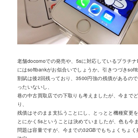
老舗docomoでの発売や、5sに対応しているプラチ
にはsoftbankがお似合いでしょうか。引きつづきso
割賦は後2回残っており、3500円強の残債がある
ったいないし、
巷の中古買取店での下取りも考えましたが、今まで
り、
残債はそのまま支払うことにし、とっとと機種変更
とにかく5sということは決めていましたが、色も今
問題は容量ですが、今までの32GBでもちょくちょく