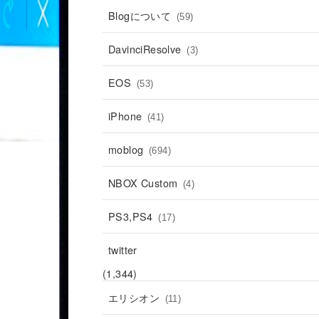
Blogについて
(59)
DavinciResolve
(3)
EOS
(53)
iPhone
(41)
moblog
(694)
NBOX Custom
(4)
PS3,PS4
(17)
twitter
(1,344)
エリシオン
(11)