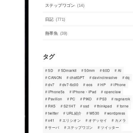
ステップワゴン
(14)
日記
(771)
熱帯魚
(39)
タグ
5D
5DmarkII
50mm
60D
AI
CANON
chatGPT
davinciresolve
dq
dv7
dv7-6c00
eos
HP
iPhone
iPhone5s
iPhone・iPad
openclaw
Pavilion
PC
PIKO
PS3
ragnarok
RK5
S21HT
ssd
thinkpad
torne
twitter
URL紹介
W530
wordpress
x41
エリシオン
オデッセイ
カメラ
サーバ
ステップワゴン
ツイッター