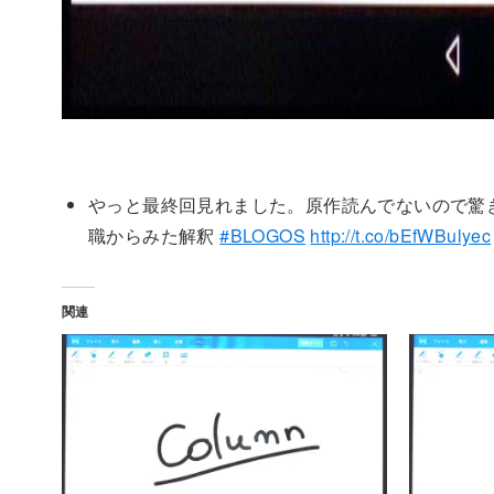
やっと最終回見れました。原作読んでないので驚
職からみた解釈
#BLOGOS
http://t.co/bEfWBulyec
関連