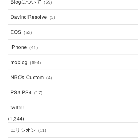
Blogについて
(59)
DavinciResolve
(3)
EOS
(53)
iPhone
(41)
moblog
(694)
NBOX Custom
(4)
PS3,PS4
(17)
twitter
(1,344)
エリシオン
(11)