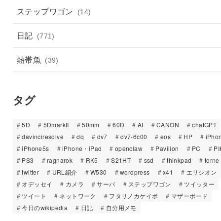
ステップワゴン
(14)
日記
(771)
熱帯魚
(39)
タグ
5D
5DmarkII
50mm
60D
AI
CANON
chatGPT
davinciresolve
dq
dv7
dv7-6c00
eos
HP
iPho
iPhone5s
iPhone・iPad
openclaw
Pavilion
PC
PI
PS3
ragnarok
RK5
S21HT
ssd
thinkpad
torne
twitter
URL紹介
W530
wordpress
x41
エリシオン
オデッセイ
カメラ
サーバ
ステップワゴン
ツイッター
ツイート
ネットワーク
フタリノカケイボ
マザーボード
今日のwikipedia
日記
自分用メモ