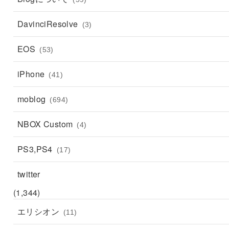
DavinciResolve
(3)
EOS
(53)
iPhone
(41)
moblog
(694)
NBOX Custom
(4)
PS3,PS4
(17)
twitter
(1,344)
エリシオン
(11)