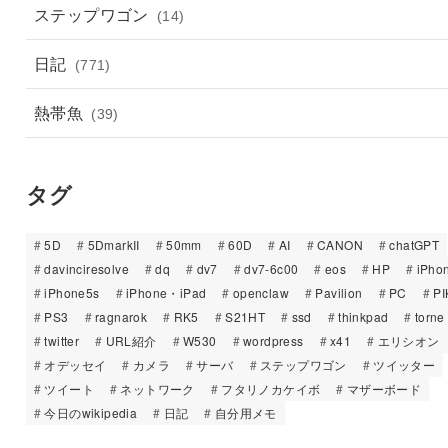
ステップワゴン
(14)
日記
(771)
熱帯魚
(39)
タグ
5D
5DmarkII
50mm
60D
AI
CANON
chatGPT
davinciresolve
dq
dv7
dv7-6c00
eos
HP
iPho
iPhone5s
iPhone・iPad
openclaw
Pavilion
PC
PI
PS3
ragnarok
RK5
S21HT
ssd
thinkpad
torne
twitter
URL紹介
W530
wordpress
x41
エリシオン
オデッセイ
カメラ
サーバ
ステップワゴン
ツイッター
ツイート
ネットワーク
フタリノカケイボ
マザーボード
今日のwikipedia
日記
自分用メモ