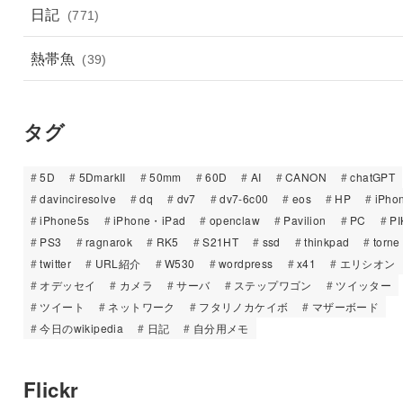
日記
(771)
熱帯魚
(39)
タグ
5D
5DmarkII
50mm
60D
AI
CANON
chatGPT
davinciresolve
dq
dv7
dv7-6c00
eos
HP
iPho
iPhone5s
iPhone・iPad
openclaw
Pavilion
PC
PI
PS3
ragnarok
RK5
S21HT
ssd
thinkpad
torne
twitter
URL紹介
W530
wordpress
x41
エリシオン
オデッセイ
カメラ
サーバ
ステップワゴン
ツイッター
ツイート
ネットワーク
フタリノカケイボ
マザーボード
今日のwikipedia
日記
自分用メモ
Flickr