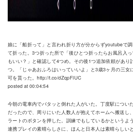
娘に「船折って」と言われ折り方が分からずyoutubeで
て折った。3つ折った所で「後ひとつ折ったらお風呂入っ
もいい？」と確認して4つめ。その後1つ追加依頼があり
つ。「じゃあおふろはいっていいよ」と3歳3ヶ月の三女
可を貰った。http://t.co/dZqpFlUC
posted at 00:04:54
今朝の電車内でバタッと倒れた人がいた。丁度駅につい
だったので、周りにいた人数人が抱えてホームへ搬送し
ラートのボタンを押した。訓練でもしているかというよ
連携プレイの素晴らしさに、ほんと日本人は素晴らしい