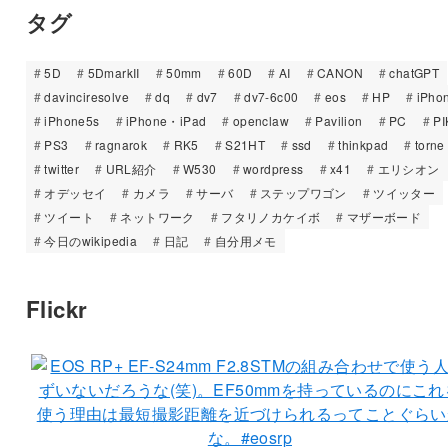
タグ
5D
5DmarkII
50mm
60D
AI
CANON
chatGPT
davinciresolve
dq
dv7
dv7-6c00
eos
HP
iPho
iPhone5s
iPhone・iPad
openclaw
Pavilion
PC
PI
PS3
ragnarok
RK5
S21HT
ssd
thinkpad
torne
twitter
URL紹介
W530
wordpress
x41
エリシオン
オデッセイ
カメラ
サーバ
ステップワゴン
ツイッター
ツイート
ネットワーク
フタリノカケイボ
マザーボード
今日のwikipedia
日記
自分用メモ
Flickr