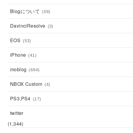
Blogについて
(59)
DavinciResolve
(3)
EOS
(53)
iPhone
(41)
moblog
(694)
NBOX Custom
(4)
PS3,PS4
(17)
twitter
(1,344)