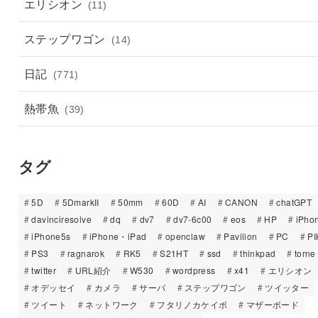
エリシオン
(11)
ステップワゴン
(14)
日記
(771)
熱帯魚
(39)
タグ
5D
5DmarkII
50mm
60D
AI
CANON
chatGPT
davinciresolve
dq
dv7
dv7-6c00
eos
HP
iPho
iPhone5s
iPhone・iPad
openclaw
Pavilion
PC
PI
PS3
ragnarok
RK5
S21HT
ssd
thinkpad
torne
twitter
URL紹介
W530
wordpress
x41
エリシオン
オデッセイ
カメラ
サーバ
ステップワゴン
ツイッター
ツイート
ネットワーク
フタリノカケイボ
マザーボード